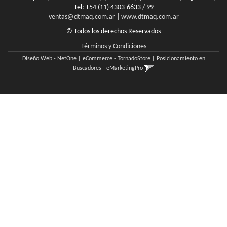
Tel:
+54 (11) 4303-6633 / 99
ventas@dtmaq.com.ar
|
www.dtmaq.com.ar
© Todos los derechos Reservados
Términos y Condiciones
Diseño Web - NetOne
|
eCommerce - TornadoStore
|
Posicionamiento en
Buscadores - eMarketingPro