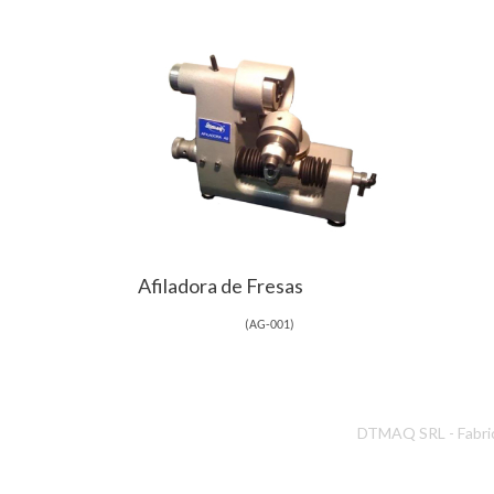
Afiladora de Fresas
(
AG-001
)
DTMAQ SRL - Fabrica