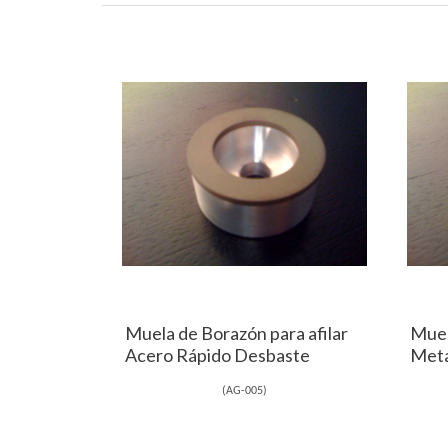
Muela de Borazón para afilar
Muel
Acero Rápido Desbaste
Meta
(
AG-005
)