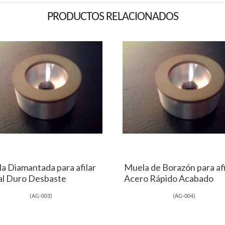
PRODUCTOS RELACIONADOS
a Diamantada para afilar
Muela de Borazón para afi
l Duro Desbaste
Acero Rápido Acabado
(
AG-003
)
(
AG-004
)