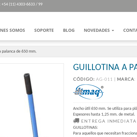
: +54 (11) 4303-6633 / 99
ENES SOMOS
SOPORTE
BLOG
NOVEDADES
CONT
 a palanca de 650 mm.
GUILLOTINA A P
CÓDIGO:
AG-011 |
MARCA
:
Ancho útil 650 mm. Se utiliza para plá
Espesores hasta 1,25 mm. de metal.
ENTREGA INMEDIATA
GUILLOTINAS:
Para aquellos que necesitan fraccion