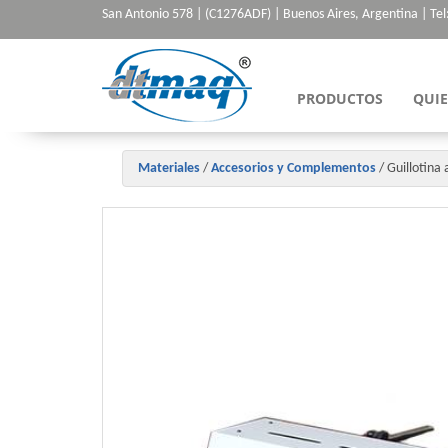
San Antonio 578 | (C1276ADF) | Buenos Aires, Argentina | Tel
PRODUCTOS
QUI
Materiales
/
Accesorios y Complementos
/
Guillotina