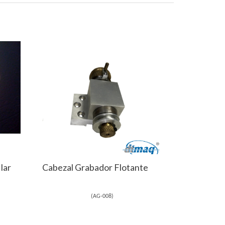
lar
Cabezal Grabador Flotante
(
AG-008
)