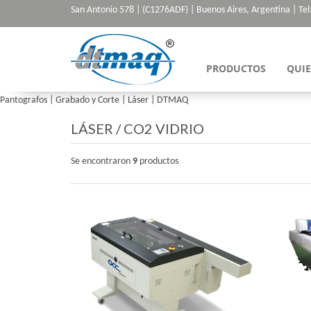
San Antonio 578 | (C1276ADF) | Buenos Aires, Argentina | Tel
PRODUCTOS
QUI
Pantografos | Grabado y Corte | Láser | DTMAQ
LÁSER
/
CO2 VIDRIO
Se encontraron
9
productos