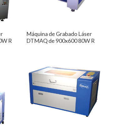
er
Máquina de Grabado Láser
0W R
DTMAQ de 900x600 80W R