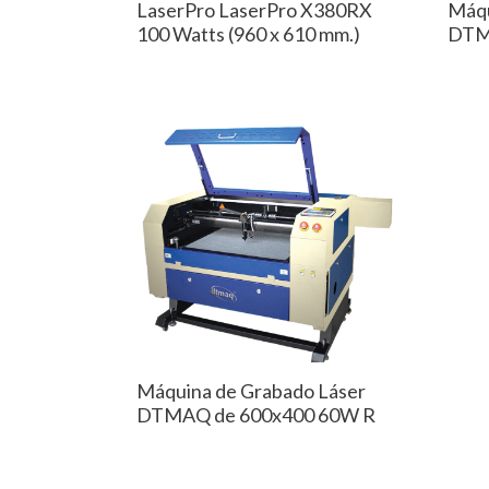
LaserPro LaserPro X380RX
Máqu
100 Watts (960 x 610 mm.)
DTM
Máquina de Grabado Láser
DTMAQ de 600x400 60W R