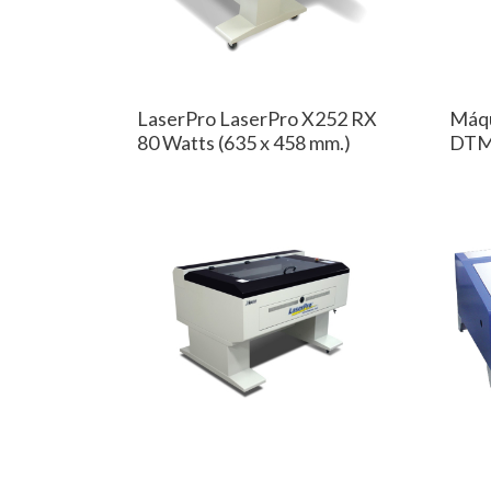
LaserPro LaserPro X252 RX
Máqu
80 Watts (635 x 458 mm.)
DTM