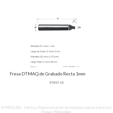
Fresa DTMAQ de Grabado Recta 1mm
(
FGR31-12
)
DTMAQ SRL - Fabrica y Representación de máquinas para la industria |
Fresas
|
Materiales