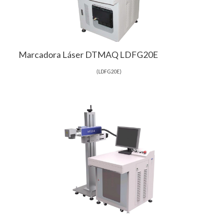
Marcadora Láser DTMAQ LDFG20E
(
LDFG20E
)