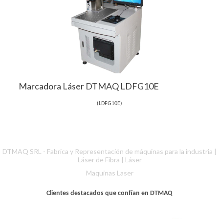
Marcadora Láser DTMAQ LDFG10E
(
LDFG10E
)
DTMAQ SRL - Fabrica y Representación de máquinas para la industria |
Láser de Fibra
|
Láser
Maquinas Laser
Clientes destacados que confían en DTMAQ