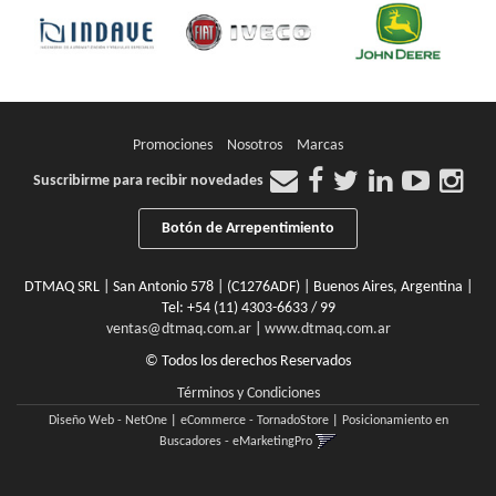
Promociones
Nosotros
Marcas
Suscribirme para recibir novedades
Botón de Arrepentimiento
DTMAQ SRL | San Antonio 578 | (C1276ADF) | Buenos Aires, Argentina |
Tel:
+54 (11) 4303-6633 / 99
ventas@dtmaq.com.ar
|
www.dtmaq.com.ar
© Todos los derechos Reservados
Términos y Condiciones
Diseño Web - NetOne
|
eCommerce - TornadoStore
|
Posicionamiento en
Buscadores - eMarketingPro