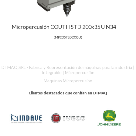
Micropercusión COUTH STD 200x35 U N34
(
MPCOST200X35U
)
DTMAQ SRL - Fabrica y Representación de máquinas para la industria |
Integrable
|
Micropercusión
Maquinas Micropercusion
Clientes destacados que confían en DTMAQ