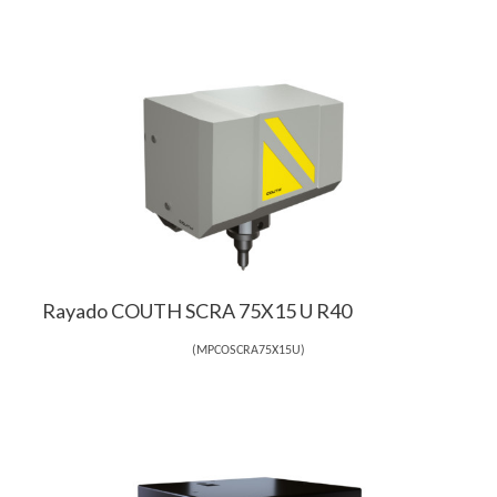
Rayado COUTH SCRA 75X15 U R40
(
MPCOSCRA75X15U
)