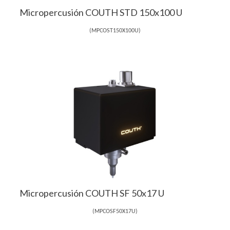
Micropercusión COUTH STD 150x100 U
(
MPCOST150X100U
)
Micropercusión COUTH SF 50x17 U
(
MPCOSF50X17U
)