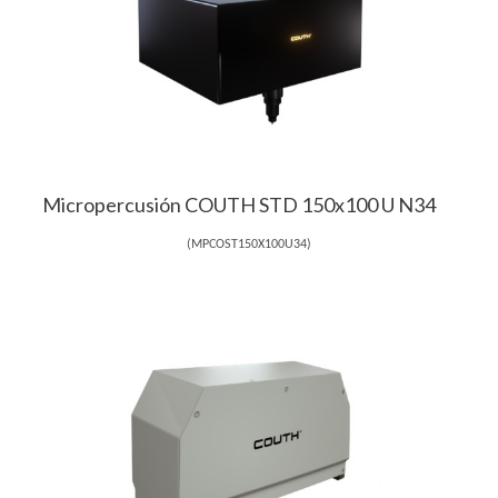
Micropercusión COUTH STD 150x100 U N34
(
MPCOST150X100U34
)