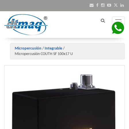
Toggle
Micropercusión
/
Integrable
/
Micropercusión COUTH SF 100x17 U