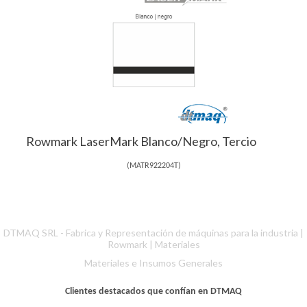
Rowmark LaserMark Blanco/Negro, Tercio
(
MATR922204T
)
DTMAQ SRL - Fabrica y Representación de máquinas para la industria |
Rowmark
|
Materiales
Materiales e Insumos Generales
Clientes destacados que confían en DTMAQ