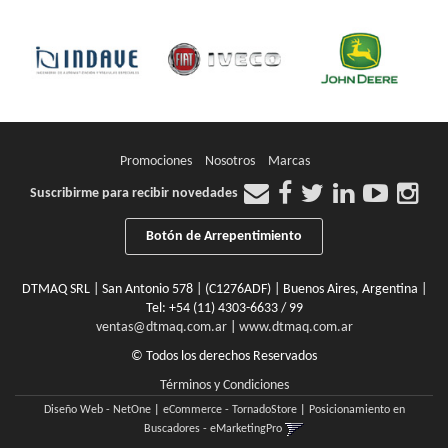
Promociones
Nosotros
Marcas
Suscribirme para recibir novedades
Botón de Arrepentimiento
DTMAQ SRL | San Antonio 578 | (C1276ADF) | Buenos Aires, Argentina |
Tel:
+54 (11) 4303-6633 / 99
ventas@dtmaq.com.ar
|
www.dtmaq.com.ar
© Todos los derechos Reservados
Términos y Condiciones
Diseño Web - NetOne
|
eCommerce - TornadoStore
|
Posicionamiento en
Buscadores - eMarketingPro